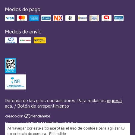
Medios de pago
Medios de envío
Defensa de las y los consumidores. Para reclamos
ingresá
acá.
/
Botón de arrepentimiento
Copyright SUPER MATIZE® - 2026. Todos los derechos
Al navegar por este sitio
aceptás el uso de cookies
para agilizar tu
reservados.
experiencia de compra.
Entendido