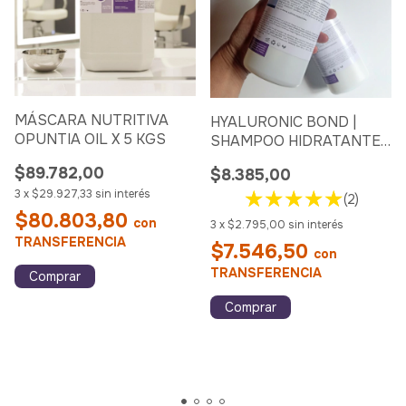
MÁSCARA NUTRITIVA
HYALURONIC BOND |
OPUNTIA OIL X 5 KGS
SHAMPOO HIDRATANTE
X 500 ML
$89.782,00
$8.385,00
3
x
$29.927,33
sin interés
(2)
$80.803,80
con
3
x
$2.795,00
sin interés
TRANSFERENCIA
$7.546,50
con
TRANSFERENCIA