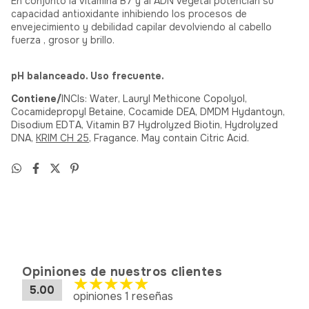
En conjunto la vitamina B7 y al ADN Vegetal potencian su
capacidad antioxidante inhibiendo los procesos de
envejecimiento y debilidad capilar devolviendo al cabello
fuerza , grosor y brillo.
pH balanceado. Uso frecuente.
Contiene/
INCIs: Water, Lauryl Methicone Copolyol,
Cocamidepropyl Betaine, Cocamide DEA, DMDM Hydantoyn,
Disodium EDTA, Vitamin B7 Hydrolyzed Biotin, Hydrolyzed
DNA,
KRIM CH 25
, Fragance. May contain Citric Acid.
Opiniones de nuestros clientes
5.00
opiniones 1 reseñas