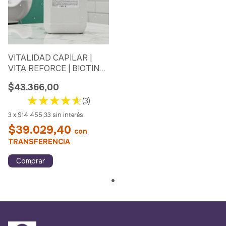
VITALIDAD CAPILAR |
VITA REFORCE | BIOTINA
+ ADN ACONDICIONADOR
$43.366,00
CAPILAR X 5 LTS
(3)
3
x
$14.455,33
sin interés
$39.029,40
con
TRANSFERENCIA